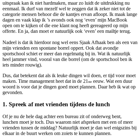
uitspraak kan ik niet hardmaken, maar zo luidt de uitdrukking nu
eenmaal. Ik durf van mezelf wel te zeggen dat ik zeker niet tot de
categorie mensen behoor die de kantjes ervan afloopt. Ik maak lange
dagen en vaak klap ik ’s avonds ook nog ‘even’ mijn MacBook
open om te kijken of die ene klant nog heeft gereageerd op mijn
offerte. En ja, dan moet er natuurlijk ook ‘even’ een mailtje terug.
Nadeel is dat ik hierdoor nog wel eens Sjaak Afhaak ben als een van
mijn vrienden een spontane borrel oppert. Ook dat avondje
sportschool schiet er meer dan regelmatig bij in. Wat ik natuurlijk
heel jammer vind, vooral van die borrel (om de sportschool ben ik
iets minder rouwig).
Dus, dat betekent dat als ik leuke dingen wil doen, er tijd voor moet
maken. Time management heet dat in de 21
eeuw. Wat een duur
ste
woord is voor dat je dingen goed moet plannen. Daar heb ik wat op
gevonden.
1. Spreek af met vrienden tijdens de lunch
Of je nu de hele dag achter een bureau zit of onderweg bent,
lunchen moet je toch. Dus waarom niet afspreken met een of meer
vrienden tussen de middag? Natuurlijk moet je dan wel enigszins bij
elkaar in de buurt werken om zoiets te kunnen plannen.