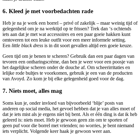
6. Kleed je met voorbedachten rade
Heb je na je werk een borrel – privé of zakelijk – maar weinig tijd of
gelegenheid om je na werktijd op te frissen? Trek dan ‘s ochtends
iets aan dat je met wat accessoires en een paar goeie hakken kunt
omtoveren tot een leuke outfit voor een meer informele setting.
Een
little black dress
is in dit soort gevallen altijd een goeie keuze.
Geen tijd om je benen te scheren? Gebruik dan een paar dagen van
tevoren een ontharingscrème, dan ben je weer voor een poosje van
het dagelijkse scheren onder de douche af. Om scheerirritaties en
lelijke rode bultjes te voorkomen, gebruik je een van de producten
van Avoyd. Zo kom je bij elke gelegenheid goed voor de dag.
7. Niets moet, alles mag
Soms kun je, onder invloed van bijvoorbeeld ‘blije’ posts van
anderen op social media, het gevoel hebben dat je van alles moet of
dat je iets mist als je ergens níet bij bent. Als er één ding is dat ik heb
geleerd is: niets moet. Heb je gewoon geen zin om te sporten of
geen puf voor die borrel met vrienden; no worries, je bent niemand
iets verplicht. Volgende keer haak je gewoon weer aan.