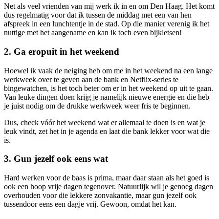
Net als veel vrienden van mij werk ik in en om Den Haag. Het komt
dus regelmatig voor dat ik tussen de middag met een van hen
afspreek in een lunchtentje in de stad. Op die manier verenig ik het
nuttige met het aangename en kan ik toch even bijkletsen!
2. Ga eropuit in het weekend
Hoewel ik vaak de neiging heb om me in het weekend na een lange
werkweek over te geven aan de bank en Netflix-series te
bingewatchen, is het toch beter om er in het weekend op uit te gaan.
Van leuke dingen doen krijg je namelijk nieuwe energie en die heb
je juist nodig om de drukke werkweek weer fris te beginnen.
Dus, check vóór het weekend wat er allemaal te doen is en wat je
leuk vindt, zet het in je agenda en laat die bank lekker voor wat die
is.
3. Gun jezelf ook eens wat
Hard werken voor de baas is prima, maar daar staan als het goed is
ook een hoop vrije dagen tegenover. Natuurlijk wil je genoeg dagen
overhouden voor die lekkere zonvakantie, maar gun jezelf ook
tussendoor eens een dagje vrij. Gewoon, omdat het kan.