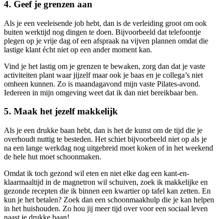
4. Geef je grenzen aan
Als je een veeleisende job hebt, dan is de verleiding groot om ook
buiten werktijd nog dingen te doen. Bijvoorbeeld dat telefoontje
plegen op je vrije dag of een afspraak na vijven plannen omdat die
lastige klant écht niet op een ander moment kan.
Vind je het lastig om je grenzen te bewaken, zorg dan dat je vaste
activiteiten plant waar jijzelf maar ook je baas en je collega’s niet
omheen kunnen. Zo is maandagavond mijn vaste Pilates-avond.
Iedereen in mijn omgeving weet dat ik dan niet bereikbaar ben.
5. Maak het jezelf makkelijk
Als je een drukke baan hebt, dan is het de kunst om de tijd die je
overhoudt nuttig te besteden. Het schiet bijvoorbeeld niet op als je
na een lange werkdag nog uitgebreid moet koken of in het weekend
de hele hut moet schoonmaken.
Omdat ik toch gezond wil eten en niet elke dag een kant-en-
klaarmaaltijd in de magnetron wil schuiven, zoek ik makkelijke en
gezonde recepten die ik binnen een kwartier op tafel kan zetten. En
kun je het betalen? Zoek dan een schoonmaakhulp die je kan helpen
in het huishouden. Zo hou jij meer tijd over voor een sociaal leven
naast je drukke baan!