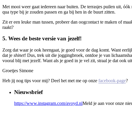
Met mooi weer gaat iedereen naar buiten. De terrasjes puilen uit, óók
qua type bij je zouden passen en ga bij hen in de buurt zitten.
Zit er een leuke man tussen, probeer dan oogcontact te maken of maak 
raakt?
5. Wees de beste versie van jezelf!
Zorg dat waar je ook heengaat, je goed voor de dag komt. Want eerlijk 
dat je
shinet
! Dus, trek uit die joggingbroek, ontdoe je van lichaamsh
vooral blij met jezelf. Want als je goed in je vel zit, straal je dat ook
Groetjes Simone
Heb jij nog tips voor mij? Deel het met me op onze
facebook-page
?
Nieuwsbrief
https://www.instagram.com/avoyd.nl
Meld je aan voor onze nie