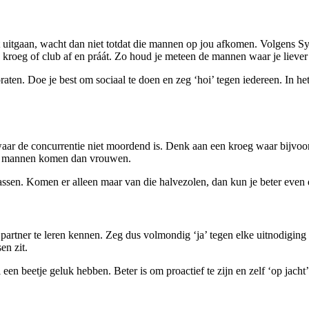
et uitgaan, wacht dan niet totdat die mannen op jou afkomen. Volgens S
e kroeg of club af en práát. Zo houd je meteen de mannen waar je lieve
raten. Doe je best om sociaal te doen en zeg ‘hoi’ tegen iedereen. In he
an waar de concurrentie niet moordend is. Denk aan een kroeg waar bijv
er mannen komen dan vrouwen.
assen. Komen er alleen maar van die halvezolen, dan kun je beter even
 partner te leren kennen. Zeg dus volmondig ‘ja’ tegen elke uitnodigi
en zit.
en beetje geluk hebben. Beter is om proactief te zijn en zelf ‘op jacht