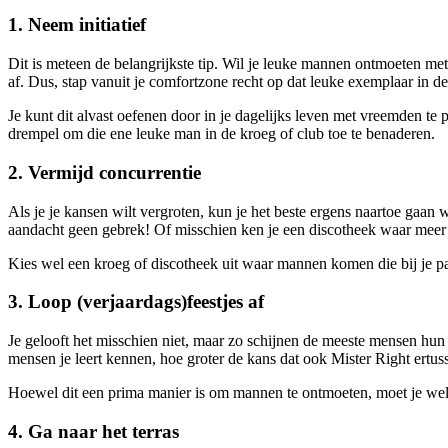
1. Neem initiatief
Dit is meteen de belangrijkste tip. Wil je leuke mannen ontmoeten m
af. Dus, stap vanuit je comfortzone recht op dat leuke exemplaar in d
Je kunt dit alvast oefenen door in je dagelijks leven met vreemden te p
drempel om die ene leuke man in de kroeg of club toe te benaderen.
2. Vermijd concurrentie
Als je je kansen wilt vergroten, kun je het beste ergens naartoe ga
aandacht geen gebrek! Of misschien ken je een discotheek waar me
Kies wel een kroeg of discotheek uit waar mannen komen die bij je p
3. Loop (verjaardags)feestjes af
Je gelooft het misschien niet, maar zo schijnen de meeste mensen hun
mensen je leert kennen, hoe groter de kans dat ook Mister Right ertuss
Hoewel dit een prima manier is om mannen te ontmoeten, moet je wel e
4. Ga naar het terras