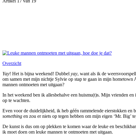
Artikel 17 van 19
Overzicht
Yay
! Het is bijna weekend! Dubbel
yay
, want als ik de weersvoorspe
om samen met mijn nichtje Sylvie op stap te gaan in mijn hometown Ams
mannen ontmoeten met uitgaan?
In het weekend ben ik allesbehalve een huismu(t)s. Mijn vrienden en i
op te wachten.
Even voor de duidelijkheid, ik heb géén rammelende eierstokken en b
something
en zou er niets op tegen hebben om mijn eigen ‘Mr. Big’ tege
De kunst is dus om op plekken te komen waar de leuke en beschikbar
ik moet doen om leuke mannen te ontmoeten met uitgaan.