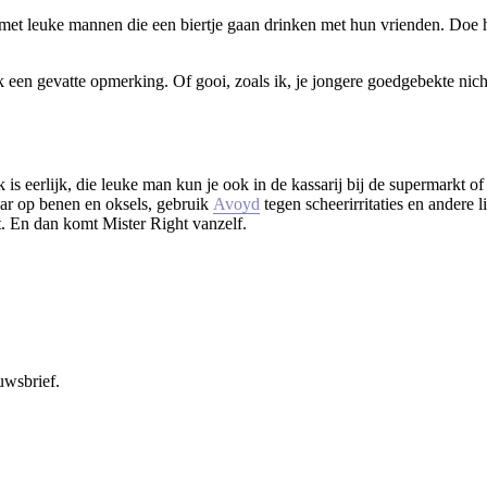
 met leuke mannen die een biertje gaan drinken met hun vrienden. Doe h
een gevatte opmerking. Of gooi, zoals ik, je jongere goedgebekte nichtj
is eerlijk, die leuke man kun je ook in de kassarij bij de supermarkt of 
aar op benen en oksels, gebruik
Avoyd
tegen scheerirritaties en andere 
 uit. En dan komt Mister Right vanzelf.
uwsbrief.