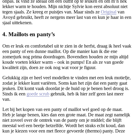
onpas. Ik vind ze ideaal om een outfit op te leuken en om m’n nek
lekker warm te houden. Mijn nichtje Sylvie kon eerst absoluut niet
tegen sjaals. Ze kreeg er puistjes van. Maar sinds ze
Original
van
Avoyd gebruikt, heeft ze nergens meer last van en kun je haar in een
sjaal uittekenen.
4. Maillots en panty’s
Om er leuk en comfortabel uit te zien in de herfst, draag ik heel vaak
een panty of een dunne maillot. Op die manier kan ik die ene
zomerjurk nog prima doordragen. Bovendien houden ze mijn altijd
koude voeten lekker warm – ook in pumps! En als ze van goede
kwaliteit zijn, doen ze ook nog wat voor je figuur.
Gelukkig zijn er heel veel modellen te vinden met een leuk motiefje,
zodat je lekker kunt variëren. Soms kan het zijn dat een panty gaat
jeuken. Dit komt vaak doordat je de huid op je benen heel droog is.
Sinds ik een
goede scrub
gebruik, heb ik hier zelf geen last meer
van.
Let bij het kopen van een panty of maillot wel goed op de maat.
Heb je lange benen, kies dan een grote maat. De maat zegt namelijk
niet zoveel over de omtrek van de panty om je middel; die blijft
meestal wel een beetje hetzelfde. Wordt het straks echt koud, dan
kun je kiezen voor een met fleece gevoerde (thermo) panty. Deze