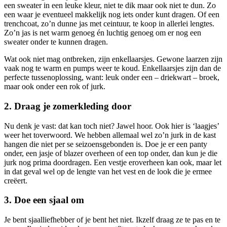
een sweater in een leuke kleur, niet te dik maar ook niet te dun. Zo
een waar je eventueel makkelijk nog iets onder kunt dragen. Of een
trenchcoat, zo’n dunne jas met ceintuur, te koop in allerlei lengtes.
Zo’n jas is net warm genoeg én luchtig genoeg om er nog een
sweater onder te kunnen dragen.
Wat ook niet mag ontbreken, zijn enkellaarsjes. Gewone laarzen zijn
vaak nog te warm en pumps weer te koud. Enkellaarsjes zijn dan de
perfecte tussenoplossing, want: leuk onder een – driekwart – broek,
maar ook onder een rok of jurk.
2. Draag je zomerkleding door
Nu denk je vast: dat kan toch niet? Jawel hoor. Ook hier is ‘laagjes’
weer het toverwoord. We hebben allemaal wel zo’n jurk in de kast
hangen die niet per se seizoensgebonden is. Doe je er een panty
onder, een jasje of blazer overheen of een top onder, dan kun je die
jurk nog prima doordragen. Een vestje eroverheen kan ook, maar let
in dat geval wel op de lengte van het vest en de look die je ermee
creëert.
3. Doe een sjaal om
Je bent sjaalliefhebber of je bent het niet. Ikzelf draag ze te pas en te