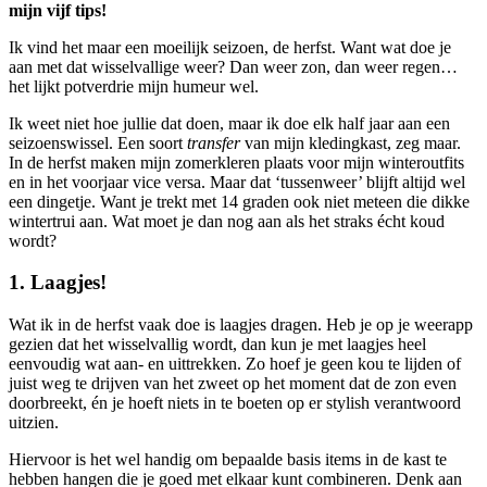
mijn vijf tips!
Ik vind het maar een moeilijk seizoen, de herfst. Want wat doe je
aan met dat wisselvallige weer? Dan weer zon, dan weer regen…
het lijkt potverdrie mijn humeur wel.
Ik weet niet hoe jullie dat doen, maar ik doe elk half jaar aan een
seizoenswissel. Een soort
transfer
van mijn kledingkast, zeg maar.
In de herfst maken mijn zomerkleren plaats voor mijn winteroutfits
en in het voorjaar vice versa. Maar dat ‘tussenweer’ blijft altijd wel
een dingetje. Want je trekt met 14 graden ook niet meteen die dikke
wintertrui aan. Wat moet je dan nog aan als het straks écht koud
wordt?
1. Laagjes!
Wat ik in de herfst vaak doe is laagjes dragen. Heb je op je weerapp
gezien dat het wisselvallig wordt, dan kun je met laagjes heel
eenvoudig wat aan- en uittrekken. Zo hoef je geen kou te lijden of
juist weg te drijven van het zweet op het moment dat de zon even
doorbreekt, én je hoeft niets in te boeten op er stylish verantwoord
uitzien.
Hiervoor is het wel handig om bepaalde basis items in de kast te
hebben hangen die je goed met elkaar kunt combineren. Denk aan